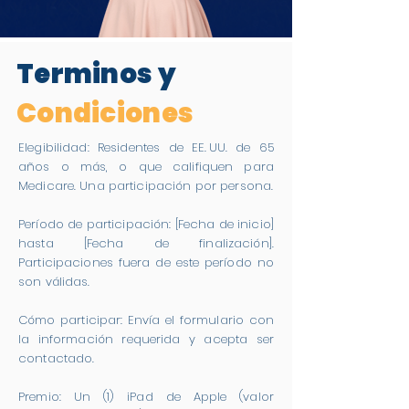
Terminos y
Condiciones
Elegibilidad: Residentes de EE. UU. de 65
años o más, o que califiquen para
Medicare. Una participación por persona.
Período de participación: [Fecha de inicio]
hasta [Fecha de finalización].
Participaciones fuera de este período no
son válidas.
Cómo participar: Envía el formulario con
la información requerida y acepta ser
contactado.
Premio: Un (1) iPad de Apple (valor